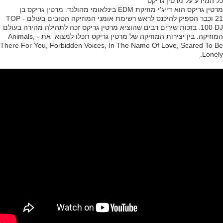
כל המידע על מרטין גריקס
מרטין גריקס הוא דייג'י מוזיקת EDM בינלאומי מהולנד. מרטין גריקס בן
21 וכבר הספיק להיכנס לראש רשימת אומני המוזיקה הטובים בעולם - TOP
100 DJ. בזכות שירים רבים שהוציא מרטין גריקס זכה לתהילה מהירה בעולם
המוזיקה. בין יצירות המוזיקה של מרטין גריקס תכלו למצוא את - Animals,
There For You, Forbidden Voices, In The Name Of Love, Scared To Be
Lonely.