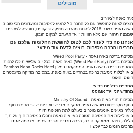
מובילים
איה נאפה לצעירים
רוצים לצאת לחופשה עם כל החברים? להגיע למסיבות ומועדונים הכי טובים
באיה נאפה בשנת 2018 ליהנות מהרבה מוזיקה וריקודים, חופשה לצעירים
שממנה תחזרו עם מלא חוויות ? אז הגעתם למקום הנכון.
אנחנו פה כדי לעזור לכם לטוס לחופשת החלומות שלכם עם
חברים והרבה מסיבות. רוצים לדעת עוד מידע?
מסיבת בריכה באיה נאפה - Wired Pool Party
מסיבת בריכה (Wired Pool Party) באיה נאפה. בכל יום שלישי תוכלו להנות
ממסיבת בריכה באיה נאפה הממוקמת במלון Pambos Napa Rocks Hotel.
בואו לבלות מסיבת בריכה בצהריים באיה נאפה. במסיבה מוזיקה מיינסטרים,
דאנס והאוס.
מתקיים בכל יום רביעי
מחודש יוני ועד אוגוסט
מסיבות חוף באיה נאפה - Ministry Of Sound
בחוף מקריניסוס שבאיה נאפה מתקיים מדי שבוע ביום שישי מסיבת חוף
אליה מגיעים אומנים מוכרים בעולם לתת הופעות חיות.
בואו לגלות את המסיבה הטובה באי איה נאפה ותבלו במסיבת חוף אל תוך
הלילה, תיהנו ממוזיקה טובה, הרבה חברים והרבה שתיה. אז למה אתם
מחכים הזמינו כבר עכשיו