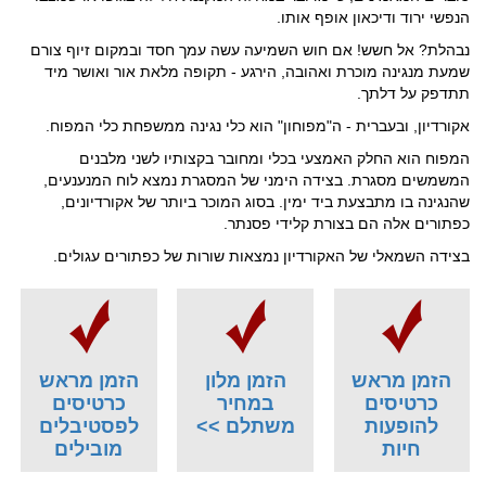
הנפשי ירוד ודיכאון אופף אותו.
נבהלת? אל חשש! אם חוש השמיעה עשה עמך חסד ובמקום זיוף צורם
שמעת מנגינה מוכרת ואהובה, הירגע - תקופה מלאת אור ואושר מיד
תתדפק על דלתך.
אקורדיון, ובעברית - ה"מפוחון" הוא כלי נגינה ממשפחת כלי המפוח.
המפוח הוא החלק האמצעי בכלי ומחובר בקצותיו לשני מלבנים
המשמשים מסגרת. בצידה הימני של המסגרת נמצא לוח המנענעים,
שהנגינה בו מתבצעת ביד ימין. בסוג המוכר ביותר של אקורדיונים,
כפתורים אלה הם בצורת קלידי פסנתר.
בצידה השמאלי של האקורדיון נמצאות שורות של כפתורים עגולים.
הזמן מראש
הזמן מלון
הזמן מראש
כרטיסים
במחיר
כרטיסים
להופעות
משתלם >>
לפסטיבלים
חיות
מובילים