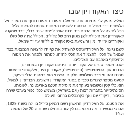
כיצד האקורדיון עובד
הצליל מופק ע"י מתיחה או כיווץ של המפוח. המפוח דוחף את האוויר אל
הלשונית דרך מחילות. הרטטת לשוניות המתכת גורמת להפקת צליל.
בכל לחיצה על אחד הכפתורים נכנס אוויר לפתח שונה בכלי, דבר שמקנה
לאקורדיון את היכולת לנגן מגוון רחב של צלילים, הכולל נגינה של סולו
ואקורדים ע"י יד ימין והשמעת ב-סו אקורדים לליווי ע"י יד שמאל.
לשם נגינה, על האקורדיוניסט להשחיל את כף ידו לרצועה הנמצאת בצד
שמאל של הכלי, להצמיד את הכלי לחזהו, לפתוח ולסגור את המפוח
ולהיסחף באהבה עם הצלילים.
ישנם מספר סוגים של אקורדיונים, ביניהם אקורדיון הכפתורים,
הבנדוניאון, הסינטיסייזר (סינתיסייזר), אקורדיון מיני, אלקטרוני ודיאטוני.
מבנם זהה ומורכב משלושה חלקים. השינוי הוא במהות הכלי בעיקר,
למעט מספר שינויים טכניים בסוגי האקורדיון השונים. הבנדוניון למשל,
הוא כלי קטן ומשמש בעיקר את מוסיקת הטנגו בארגנטינה. לעומתו,
הסינתיסייזר בחברות רבות (וגם בישראל) משמש ככלי נפוץ בערבי שירה
בציבור , ריקודי עם ואף בקרנבלים ברחבי העולם.
את הפטנט על האקורדיון הראשון רשם דמיאן סיריל בווינה בשנת 1829,
אם כי מכשיר דומה נמצא בברלין עוד בתחילת שנות ה-20 של המאה
ה-19.