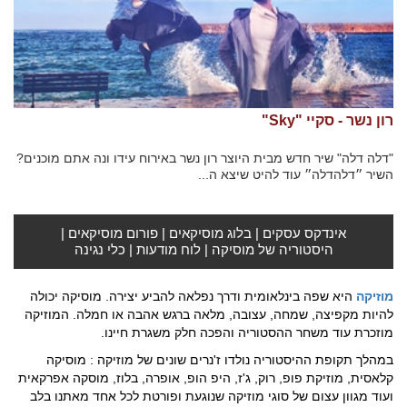
רון נשר - סקיי "Sky"
"דלה דלה" שיר חדש מבית היוצר רון נשר באירוח עידו ונה אתם מוכנים?
השיר ״דלהדלה״ עוד להיט שיצא ה...
אינדקס עסקים
|
בלוג מוסיקאים
|
פורום מוסיקאים
|
היסטוריה של מוסיקה
|
לוח מודעות
|
כלי נגינה
מוזיקה
היא שפה בינלאומית ודרך נפלאה להביע יצירה. מוסיקה יכולה
להיות מקפיצה, שמחה, עצובה, מלאה ברגש אהבה או חמלה. המוזיקה
מוזכרת עוד משחר ההסטוריה והפכה חלק משגרת חיינו.
במהלך תקופת ההיסטוריה נולדו ז'נרים שונים של מוזיקה : מוסיקה
קלאסית, מוזיקת פופ, רוק, ג'ז, היפ הופ, אופרה, בלוז, מוסקה אפרקאית
ועוד מגוון עצום של סוגי מוזיקה שנוגעת ופורטת לכל אחד מאתנו בלב