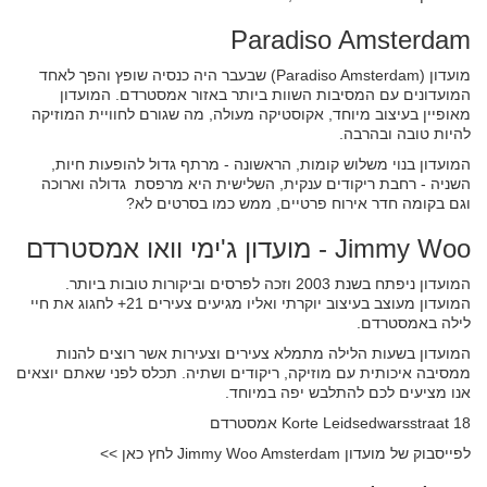
Paradiso Amsterdam
מועדון (Paradiso Amsterdam) שבעבר היה כנסיה שופץ והפך לאחד
המועדונים עם המסיבות השוות ביותר באזור אמסטרדם. המועדון
מאופיין בעיצוב מיוחד, אקוסטיקה מעולה, מה שגורם לחוויית המוזיקה
להיות טובה ובהרבה.
המועדון בנוי משלוש קומות, הראשונה - מרתף גדול להופעות חיות,
השניה - רחבת ריקודים ענקית, השלישית היא מרפסת גדולה וארוכה
וגם בקומה חדר אירוח פרטיים, ממש כמו בסרטים לא?
Jimmy Woo - מועדון ג'ימי וואו אמסטרדם
המועדון ניפתח בשנת 2003 וזכה לפרסים וביקורות טובות ביותר.
המועדון מעוצב בעיצוב יוקרתי ואליו מגיעים צעירים 21+ לחגוג את חיי
לילה באמסטרדם.
המועדון בשעות הלילה מתמלא צעירים וצעירות אשר רוצים להנות
ממסיבה איכותית עם מוזיקה, ריקודים ושתיה. תכלס לפני שאתם יוצאים
אנו מציעים לכם להתלבש יפה במיוחד.
Korte Leidsedwarsstraat 18‏‏ אמסטרדם
לפייסבוק של מועדון Jimmy Woo Amsterdam לחץ כאן >>