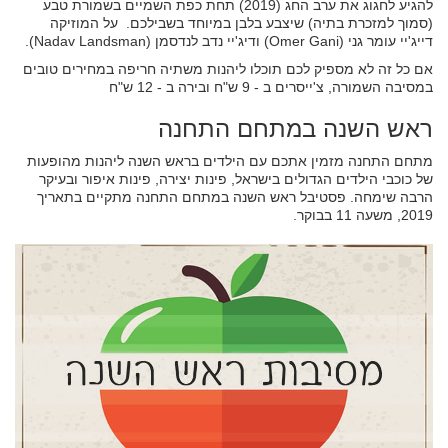
להגיע לחגוג את ערב החג (2019) תחת כפת השמיים בשמורת טבע
(סמוך למזכרת בתיה) שיצבע בלבן במיוחד בשבילכם. על המוזיקה
דייג'יי עומר גני (Omer Gani) ודיג'יי נדב לנדסמן (Nadav Landsman).
אם כל זה לא מספיק לכם תוכלו ליהנות משתיה חריפה במחירים טובים
במסיבה השמורה, צ'ייסרים ב - 9 ש"ח ובירה ב - 12 ש"ח
ראש השנה במתחם התחנה
מתחם התחנה מזמין אתכם עם הילדים בראש השנה ליהנות מהופעות
של כוכבי הילדים הגדולים בישראל, פינות יצירה, פינות איפור ובעיקר
הרבה שימחה. פסטיבל ראש השנה במתחם התחנה מתקיים בתאריך
2019, משעה 11 בבוקר.