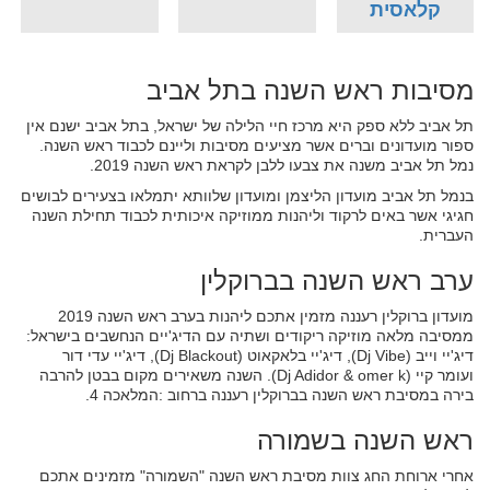
קלאסית
מסיבות ראש השנה בתל אביב
תל אביב ללא ספק היא מרכז חיי הלילה של ישראל, בתל אביב ישנם אין
ספור מועדונים וברים אשר מציעים מסיבות וליינם לכבוד ראש השנה.
נמל תל אביב משנה את צבעו ללבן לקראת ראש השנה 2019.
בנמל תל אביב מועדון הליצמן ומועדון שלוותא יתמלאו בצעירים לבושים
חגיגי אשר באים לרקוד וליהנות ממוזיקה איכותית לכבוד תחילת השנה
העברית.​
ערב ראש השנה בברוקלין
מועדון ברוקלין רעננה מזמין אתכם ליהנות בערב ראש השנה 2019
ממסיבה מלאה מוזיקה ריקודים ושתיה עם הדיג'יים הנחשבים בישראל:
דיג'יי וייב (Dj Vibe), דיג'יי בלאקאוט (Dj Blackout), דיג'יי עדי דור
ועומר קיי (Dj Adidor & omer k). השנה משאירים מקום בבטן להרבה
בירה במסיבת ראש השנה בברוקלין רעננה ברחוב :המלאכה 4.
ראש השנה בשמורה
אחרי ארוחת החג צוות מסיבת ראש השנה "השמורה" מזמינים אתכם