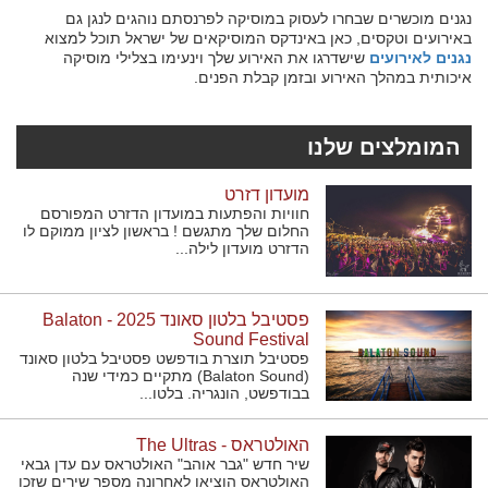
נגנים מוכשרים שבחרו לעסוק במוסיקה לפרנסתם נוהגים לנגן גם
באירועים וטקסים, כאן באינדקס המוסיקאים של ישראל תוכל למצוא
נגנים לאירועים
שישדרגו את האירוע שלך וינעימו בצלילי מוסיקה
איכותית במהלך האירוע ובזמן קבלת הפנים.
המומלצים שלנו
מועדון דזרט
חוויות והפתעות במועדון הדזרט המפורסם
החלום שלך מתגשם ! בראשון לציון ממוקם לו
הדזרט מועדון לילה...
פסטיבל בלטון סאונד 2025 - Balaton
Sound Festival
פסטיבל תוצרת בודפשט פסטיבל בלטון סאונד
(Balaton Sound) מתקיים כמידי שנה
בבודפשט, הונגריה. בלטו...
האולטראס - The Ultras
שיר חדש "גבר אוהב" האולטראס עם עדן גבאי
האולטראס הוציאו לאחרונה מספר שירים שזכו