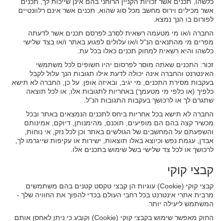
כלשהו, תכנים אשר זכויות הקניין הרוחני בהם אינן שייכות לך, תכנים
אשר מכילים וירוס מחשב מכל סוג שהוא, תכנים אשר אינם רלוונטיים
לפורום בו הנך נמצא.
החברה ו/או מי מטעמה רשאית לסרב לפרסם תכנים אשר לדעתה
מפרים מי מהתנאים הנ"ל ו/או עלולים לפגוע באתר ו/או בצד שלישי
כלשהו והיא רשאית למחוק תכנים כאלו בכל עת.
זכור: התכנים שאתה מוסר לפרסום יהיו חשופים לכל משתמשי
האינטרנט והחברה אינה יכולה לדעת אילו תגובות הנך עלול לקבל
בעקבות מסירת התכנים, מי יגיב, ובאיזה אופן. על כן, החברה לא תישא
כלפיך (או כלפי מי מטעמך) באחריות לתגובות אלו, או לכל תוצאה
שתגרם לך או לרכושך בעקבות התגובות הנ"ל.
החברה לא תישא בכל אחריות ביחס לתכנים הנמצאים באתר ובכל
מכשיר קצה בהם הם מופיעים, תוכנם, מהימנותן, דיוקם, אמינותם
והשפעתם על המחשבים של הגולשים באתר וכן לכל נזק, אי נוחות,
אבדן, עגמת נפש וכיוצא באלו תוצאות, ישירות או עקיפות שייגרמו לך,
לרכושך או לכל צד שלישי בשל שימוש בתכנים אלו.
קבצי קוקי
קבצי קוקי (Cookie) עוגיות הן קבצי טקסט קטנים בהם משתמשים
מרבית אתרי אינטרנט בכל רחבי העולם בכדי להפוך את החוויה שלך -
המשתמש ליעילה יותר.
החוק מאפשר שימוש בקבצי קוקי (Cookie) וקובע כי ניתן לאחסן אותם