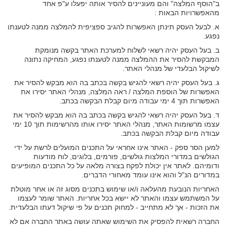
ב"הוסף המלצה" והם מעוניינים להסיר אותה יפעלו ע"פ אחד
מהאפשרויות הבאות :
א. לבעל העסק תינתן האפשרות להגיב ספציפית להמלצה ממנה לטענתו
נפגע.
ב. בעל העסק יהיה רשאי לשלוח למערכת האתר בקשה מנומקת
המבקשת להסיר את ההמלצה ממנה לטענתו נפגע, המחיקה נתונה
לשיקול הבלעדי של מנהלי האתר.
ג. בעל העסק יהיה רשאי להגיש בקשה בכתב בה הוא מבקש להסיר את
האפשרות של הוספת המלצה / ראה המלצה, מנהלי האתר יסירו את
האפשרות תוך 4 ימי עבודה מיום קבלת הבקשה בכתב.
ד. בעל העסק יהיה רשאי להגיש בקשה בכתב בה הוא מבקש להסיר את
עצמו מרשומות האתר, מנהלי האתר יסירו אותו מהרשימות תוך 10 ימי
עבודה מיום קבלת הבקשה בכתב.
למען הסר ספק - האתר אינו אחראי על התכנים המועלים לרשת על ידי
הגולשים במדורי המלצות גולשים, פורמים, בלוגים, לוח מודעות
ודומיהם. לאתר אין יכולת לפקח בצורה מלאה על כל התכנים המופיעים
במדורים הנ"ל והוא אינו עומד מאחורי הדברים.
האחריות הנובעת מהעלאה ו/או שימוש בתכנים מסוג זה או אחר מוטלת
על המשתמש עצמו והאתר לא יישא בכל אחריות. האתר שומר לעצמו
את הזכות - אך לא מתחייב - למחוק תכנים על פי שיקול דעתו הבלעדית.
החברה רשאית להפסיק את השימוש שאתה עושה באתר החברה אם לא