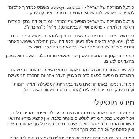
פורטל המוזיקה של ישראל - www.ymusic.co.il משמש כמדריך פרסומי
למוזיקה בישראל, לוח אירועי מוסיקה, כמו גם אינדקס עסקים.
פורטל המוזיקה של ישראל מופעל ע"י "מוזה" יזמות וקידם עסקי במדיה
דיגיטלית (מוזה - פרסום ושיווק באינטרנט). (להלן : "החברה").
השימוש באתר ובתכנים המוצגים בו כפוף לתנאי השימוש המפורטים
להלן. אנא קרא תנאים אלה בעיון ובקפידה, שכן תחילת השימוש באתר
ותכניו מעידה על הסכמתך ואישורך לאמור בתנאי שימוש אלו.
האמור בתקנון זה מנוסח בלשון זכר מטעמי נוחות בלבד אולם הוא כמובן.
מיועד גם לנשים.
הגלישה באתר מהווה הסכמה לאמור בתנאי השימוש באתר כפי שהם
מתעדכנים מפעם לפעם לרבות בעניין העדר אחריות החברה המפעילה
המידע הנמסר באתר זה אינו מצוי באחריות המפעילה "מוזה" יזמות
וקידם עסקי במדיה דיגיטלית (מוזה - פרסום ושיווק באינטרנט).
מידע מוסיקלי
המידע הנמסר באתר אינטרנט זה הינו מידע כללי ואינפורמטיבי בלבד,
ויכול לשמש כמקור מידע לגולשים באתר בלבד. אין להציג מידע זה ו/או
תשובות הניתנות במסגרת אתר אינטרנט זה, בפני כל גוף או גורם חיצוני
ואין להסתמך עליהם לכל צורך אחר.
המידע והייעוץ הניתנים באתר זה אינם יכולים לשמש כבסיס לכל הליך