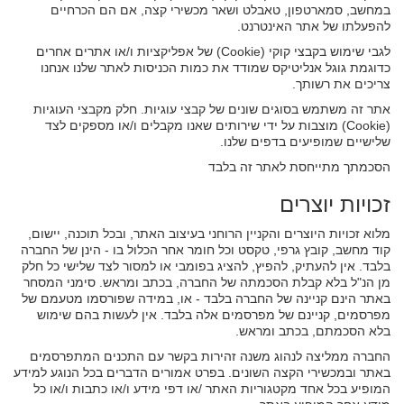
במחשב, סמארטפון, טאבלט ושאר מכשירי קצה, אם הם הכרחיים
להפעלתו של אתר האינטרנט.
לגבי שימוש בקבצי קוקי (Cookie) של אפליקציות ו/או אתרים אחרים
כדוגמת גוגל אנליטיקס שמודד את כמות הכניסות לאתר שלנו אנחנו
צריכים את רשותך.
אתר זה משתמש בסוגים שונים של קבצי עוגיות. חלק מקבצי העוגיות
(Cookie) מוצבות על ידי שירותים שאנו מקבלים ו/או מספקים לצד
שלישיים שמופיעים בדפים שלנו.
הסכמתך מתייחסת לאתר זה בלבד
זכויות יוצרים
מלוא זכויות היוצרים והקניין הרוחני בעיצוב האתר, ובכל תוכנה, יישום,
קוד מחשב, קובץ גרפי, טקסט וכל חומר אחר הכלול בו - הינן של החברה
בלבד. אין להעתיק, להפיץ, להציג בפומבי או למסור לצד שלישי כל חלק
מן הנ"ל בלא קבלת הסכמתה של החברה, בכתב ומראש. סימני המסחר
באתר הינם קניינה של החברה בלבד - או, במידה שפורסמו מטעמם של
מפרסמים, קניינם של מפרסמים אלה בלבד. אין לעשות בהם שימוש
בלא הסכמתם, בכתב ומראש.
החברה ממליצה לנהוג משנה זהירות בקשר עם התכנים המתפרסמים
באתר ובמכשירי הקצה השונים. בפרט אמורים הדברים בכל הנוגע למידע
המופיע בכל אחד מקטגוריות האתר /או דפי מידע ו/או כתבות ו/או כל