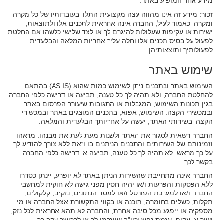
מידע אחר המופיע באתר.
זכור: מידע זה אינו מהווה עצה מקצועית התלוי בעובדותיו של כל מקרה
ומקרה. כאמור לעיל, החברה אינה אחראית לתכנים אלו ולתוצאות,
ישירות או עקיפות שעלולות להיגרם לך או לצד שלישי כלשהו אם החלטת
לפעול על בסיס תכנים אלו וחלה עליך אחריות המלאה והבלעדית
לפעולותיך ותוצאותיהן.
שימוש באתר
השימוש באתר ובתכנים ניתן לשימוש כמות שהוא (AS IS) בהתאם
להחלטת החברה, ולא תהיה לך כל טענה, תביעה או דרישה כלפי החברה
בגין תכונות השימוש, המגבלות או התגובות שיעורר הפרסום באתר
ובמכשירי הקצה. השימוש, אפוא, בתכנים המוצגים באתר ובמכשירי
הקצה ובשירותי האתר, יעשה על אחריותך הבלעדית והמלאה.
החברה רשאית לסגור את האתר ולשנות מעת לעת את מבנהו, מראהו
וזמינותם של השירותים והתכנים הניתנים בו וזאת ללא צורך להודיע לך
על כך מראש. לא תהיה לך כל טענה, תביעה או דרישה כלפי החברה
בקשר לכך.
החברה אינה מתחייבת שהשירות הניתן באתר לא יופרע, יינתן כסדרו
ללא הפסקות והפרעות ו/או יהיה חסין מפני גישה לא חוקית למחשבי
החברה ו/או למערכת הפורטל ו/או למסד הנתונים, נזקים, קלקולים,
תקלות, כשלים בחומרה, תוכנה או בקווי התקשורת אצל החברה או מי
מספקיה או ייפגע מכל סיבה אחרת, והחברה לא תהא אחראית לכל נזק,
ישיר או עקיף, עגמת נפש וכיו"ב שייגרמו לך או לרכושך עקב כך.