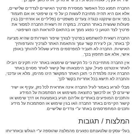
החברה תמנע ככל האפשר ממסירת פרטיך האישיים לצדדים שלישיים,
אלא אם היא תהיה מחויבת לעשות כן על פי צו שיפוטי או אם תעמוד
בפני איום שינקטו כנגדה צעדים משפטיים (פליליים או אזרחיים) בגין
פעולות שעשית באתר החברה. במקרה זה רשאית החברה למסור את
פרטיך לצד הטוען כי נפגע ממך או בהתאם להוראות הצו השיפוטי.
החברה רשאית להשתמש בפרטיך לצורך שיפור השירותים שהיא מציעה
לך באתר, וכן ליצירת קשר עמך והתאמת האתר לצרכיך והעדפותיך
האישיות. החברה לא תעביר למפרסמים מידע שעלול לזהותך באופן
אישי, אלא אם תחפוץ בכך.
אין החברה מתחייבת כי כל הקישורים שימצאו באתר יהיו תקינים ויובילו
לאתר אינטרנט פעיל, עקב הימצאותו של קישור לאתר מסוים באתר
החברה אינה מלמדת כי תוכן האתר המקושר הינו מהימן, מלא או עדכני,
והחברה לא תישא בכל אחריות בקשר לכך.
מבלי לגרוע באמור לעיל החברה אינה אחראית לכל נזק, עקיף או ישיר
שייגרם לך או לרכושך כתוצאה משימוש או הסתמכות על המידע
והתכנים המופיעים באתרים אליהם תגיע באמצעות או דרך שימוש או
קישור הקיימים באתר החברה ו/או בגין שימוש או הסתמכות על מידע
ותכנים המתפרסמים באתר ע"י צדדים שלישיים.
המלצות / תגובות
בעלי עסקים שלטענתם נפגעים מהמלצה שהוספה ע"י הגולש ובאחריותו