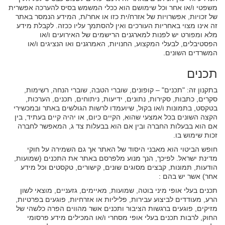
משפטי ו/או אחר וכל שימושם הוא ככלי המשמש בסיס להערכה אפשרית
של זכויות, אפשרויות של אזרח/ית כזו או אחר/ת, המידע הנמסר באתר
זה אינו מצוי באחריות העורכים ואין להסתמך עליו ככזה. לקבלת מידע
מלא ומפורט יש לפנות למארגנים הרישמים של האירועים ו/או
הפסטיבלים, לבעלי המקצוע, החנויות, האמרגנים ואו הנציגים ו/או
המשרדים השונים.
תכנים
בתקנון זה: "תכנים" – קופונים, שוברי הטבה, שוברי הנחה, רשימות,
סקרים, כתבות, סקירות, נתונים, ידיעות, ניתוחים, תכנים, הערכות,
בטקסט, בתמונות ו/או בקול, שיועמדו לרשות הגולשים באתר ובמכשירי
הקצה השונים בכל אמצעי שהוא, הקיים כיום, או יהיה קיים בעתיד, בין
אם הוא בבעלות החברה ובין אם הוא בבעלות צד ג, המאפשר לחברה
זכות שימוש בו.
חופש הביטוי הוא מאבני היסוד של האתר אך גם השמירה על חוקי
מדינת ישראל. לפיכך, הנך מנוע מלפרסם באתר את התכנים (שמועות,
הודעות, תמונות, קבצים מסוגים שונים, קישורים, טקסטים וכל מידע
אחר) אשר יש בהם :
תכנים בעלי אופי מיני בוטה, שמועות, מאיימים, גזעניים, מוצאי לשון
הרע, מעודדים לביצוע עבירות, פליליות או אזרחיות, פוגעים בפרטיות,
מזיקים, פוגעים ברגשות הציבור ותכנים אשר מהווים הפרה כלשהי של
החוק, לרבות תכנים בעלי אופי מסחרי ו/או המכילים מידע פרסומי