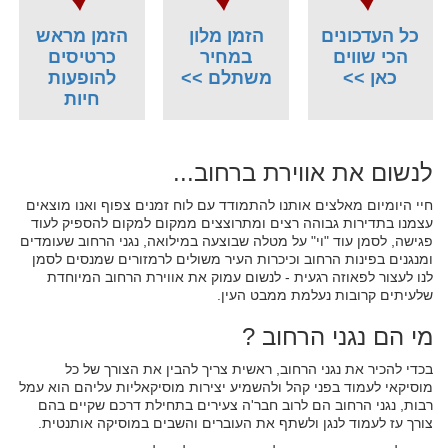
כל העדכונים
הזמן מלון
הזמן מראש
הכי שווים
במחיר
כרטיסים
כאן >>
משתלם >>
להופעות
חיות
לנשום את אווירת ברחוב...
חיי היומיום מאלצים אותנו להתמודד עם לוח זמנים צפוף ואנו מוצאים
עצמנו בתדירות גבוהה רצים ומתרוצצים ממקום למקום להספיק לעוד
פגישה, לסמן עוד "וי" על מטלה שבוצעה במילואה, נגני הרחוב שעומדים
ומנגנים בפינות הרחוב וכיכרות העיר משולים לרמזורים שמנסים לסמן
לנו לעצור לפאוזה רגעית - לנשום עמוק את אווירת הרחוב המיוחדת
שלעיתים קרובות נעלמת ממבט העין.
מי הם נגני הרחוב ?
בכדי להכיר את נגני הרחוב, ראשית צריך להבין את הצורך של כל
מוסיקאי לעמוד בפני קהל ולהשמיע יצירות מוסיקאליות עליהם הוא עמל
רבות, נגני הרחוב הם לרוב חבר'ה צעירים בתחילת דרכם שקיים בהם
צורך עז לעמוד לנגן ולשתף את העוברים והשבים במוסיקה אותנטית.