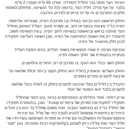
הצינור הצר ממנו בנוי החליל המודרני, אורכו 66 ס"מ וקוטרו 2 ס"מ
בלבד. על אף גודלו, חליל הצד, בדומה לכל כלי הנשיפה, מתחלק למספר
חלקים המורכבים זה על זה וניתנים לפירוק והרכבה.
החלק הראשון הוא הבינוני בגודלו ובו מורכבת הפיה, שצורתה אליפסה.
הפיה בד"כ מצופה בכסף או זהב, או עשויה מהם. הצליל המופק מחליל
הצד מותנה בראש ובראשונה בנשיפה לתוך הפיה. בעת הנשיפה חשוב
להצמיד רק את השפה התחתונה אל הפיה, שכן השפה העליונה תפקידה
לכוון חלק מהאוויר אל הפיה.
טכניקת נשיפה זו שונה מהנשיפה בשאר הכלים, בהם הפקת הצליל
מותנית בהצמדת שני חלקי השפה לפיה.
החלק השני בכלי הוא הגוף, בו מורכבים רוב החורים והלחצנים.
החלק השלישי והאחרון בחליל הוא החלק הקצר ביותר וכולל שלושה עד
ארבעה לחצנים וחורים נוספים.
ההבדל בין חלילים בעלי ארבעה לחצנים בחלק זה לאלה בעלי שלושה
לחצנים בלבד הוא המנעד של הכלי.
אריק דולפי, אחד החלילנים המפורסמים בג'אז ,נהג לומר שהחליל
תפקידו "לחקות את זמרתן של ציפורים קטנות". ואכן, בתזמורת תפקידו
של החליל בד"כ נע ברגיסטר הגבוה. זאת משום שחליל צד הוא בין הכלים
היחידים בתזמורת שמסוגל להגיע לגובה כזה של צליל. גם יצירות
אינסטרומנטליות המשולבות עם שירה או ספרות השתמשו בשירותיו של
חליל הצד ואת צליליו ניתן לשמוע בקלאסיקות רבות ומוכרות, כגון "פטר
והזאב" ו"קרנבל החיות".